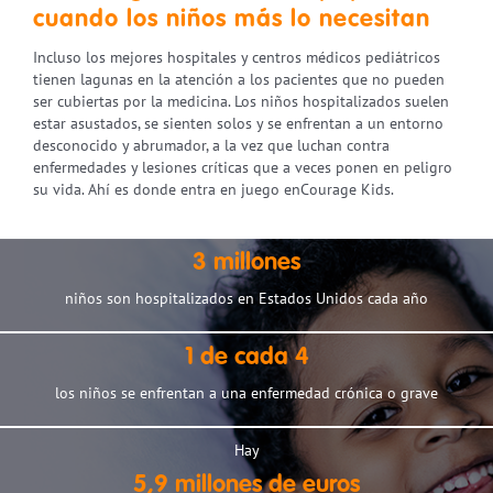
cuando los niños más lo necesitan
Incluso los mejores hospitales y centros médicos pediátricos
tienen lagunas en la atención a los pacientes que no pueden
ser cubiertas por la medicina. Los niños hospitalizados suelen
estar asustados, se sienten solos y se enfrentan a un entorno
desconocido y abrumador, a la vez que luchan contra
enfermedades y lesiones críticas que a veces ponen en peligro
su vida. Ahí es donde entra en juego enCourage Kids.
3 millones
niños son hospitalizados en Estados Unidos cada año
1 de cada 4
los niños se enfrentan a una enfermedad crónica o grave
Hay
5,9 millones de euros