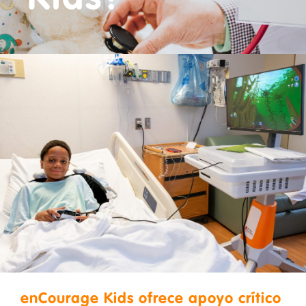
Donar
enCourage Kids ofrece apoyo crítico